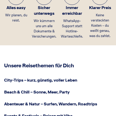
Alles easy
Sicher
Immer
Klarer Preis
unterwegs
erreichbar
Wir planen, du
Keine
reist.
versteckten
Wir kümmern
WhatsApp-
Kosten – du
uns um alle
Support statt
weißt genau,
Dokumente &
Hotline-
was du zahlst.
Versicherungen.
Warteschleife.
Unsere Reisethemen für Dich
City-Trips – kurz, günstig, voller Leben
Beach & Chill – Sonne, Meer, Party
Abenteuer & Natur – Surfen, Wandern, Roadtrips
Events & Festivals – Reisen mit Vibe