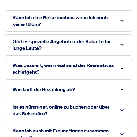
Sie sich mit der Nutzung des Dienstes
einverstanden.
Kann ich eine Reise buchen, wenn ich noch
keine 18 bin?
Akzeptieren
Gibt es spezielle Angebote oder Rabatte für
junge Leute?
Was passiert, wenn während der Reise etwas
schiefgeht?
Wie läuft die Bezahlung ab?
Ist es günstiger, online zu buchen oder über
das Reisebüro?
Kann ich auch mit Freund*innen zusammen