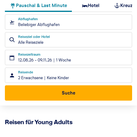
Pauschal & Last Minute
Hotel
Kreuzfa
Abflughafen
Beliebiger Abflughafen
Reiseziel oder Hotel
Alle Reiseziele
Reisezeitraum
12.08.26
–
09.11.26
1 Woche
Reisende
2 Erwachsene
Keine Kinder
Suche
Reisen für Young Adults