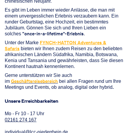
chinesischen Neujahr.
Es gibt im Leben immer wieder Anlässe, die man mit
einem unvergesslichen Erlebnis verzaubern kann. Ein
runder Geburtstag, eine Hochzeit, ein bestimmtes
Jubiläum. Gönnen Sie sich und Ihren Lieben ein
"once-in-a-lifetime"-Erlebnis
solches
.
FYNCH-HATTON Adventures &
Unter der Marke
Safaris
bieten wir Ihnen zudem Reisen zu den beliebten
afrikanischen Ländern Südafrika, Namibia, Botswana,
Kenia und Tansania und gewährleisten, dass Sie diesen
Kontinent hautnah kennenlernen.
Gerne unterstützen wir Sie auch
Geschäftsreisebereich
im
bei allen Fragen rund um Ihre
.
Meetings und Events, ob analog, digital oder hybrid
Unsere Erreichbarkeiten
Mo - Fr 10 - 17 Uhr
02161 274 167
individual@lcc-niederrhein.de