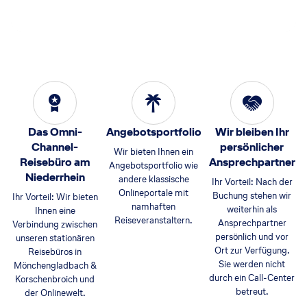
Gewinnen Sie einen AIDA Reisetrolley
Das Omni-
Angebotsportfolio
Wir bleiben Ihr
Channel-
persönlicher
Wir bieten Ihnen ein
Reisebüro am
Ansprechpartner
Angebotsportfolio wie
Niederrhein
andere klassische
Ihr Vorteil: Nach der
Onlineportale mit
Buchung stehen wir
Ihr Vorteil: Wir bieten
namhaften
weiterhin als
Ihnen eine
Reiseveranstaltern.
Ansprechpartner
Verbindung zwischen
persönlich und vor
unseren stationären
Ort zur Verfügung.
Reisebüros in
Sie werden nicht
Mönchengladbach &
durch ein Call-Center
Korschenbroich und
betreut.
der Onlinewelt.