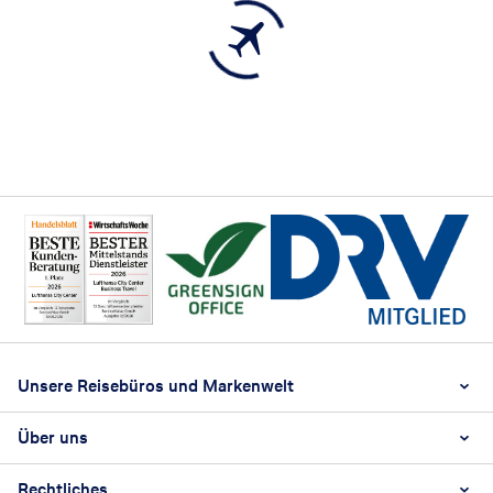
Footer
Footer navigation
Unsere Reisebüros und Markenwelt
Über uns
LCC Niederrhein Alter Markt
LCC Niederrhein Bismarckstraße
Rechtliches