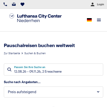
Login
Pauschalreisen buchen weltweit
Zur Startseite
Suchen & Buchen
Passen Sie Ihre Suche an
12.08.26
–
09.11.26
,
2 Erwachsene
Suchergebnisse
Suche nach Angeboten...
Preis aufsteigend