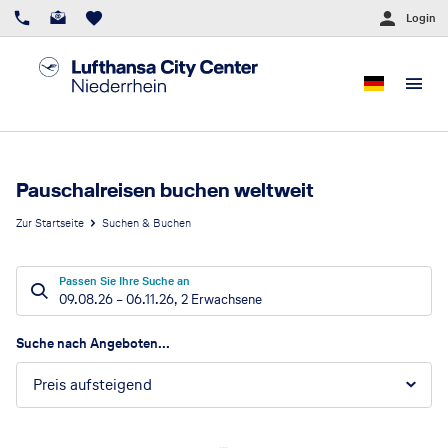
Login
Pauschalreisen buchen weltweit
Zur Startseite
Suchen & Buchen
Passen Sie Ihre Suche an
09.08.26
–
06.11.26
,
2 Erwachsene
Suchergebnisse
Suche nach Angeboten...
Preis aufsteigend