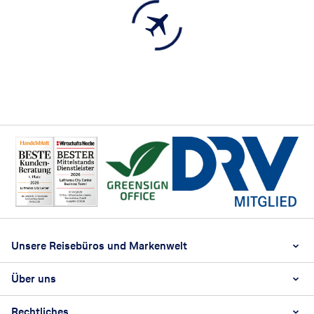
Footer
Footer navigation
Unsere Reisebüros und Markenwelt
Über uns
LCC Niederrhein Alter Markt
LCC Niederrhein Bismarckstraße
Rechtliches