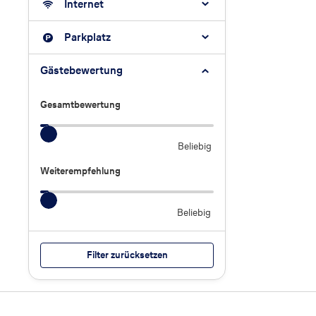
Internet
Parkplatz
Gästebewertung
Gesamtbewertung
Gesamtbewertung
Beliebig
Weiterempfehlung
Weiterempfehlung
Beliebig
Filter zurücksetzen