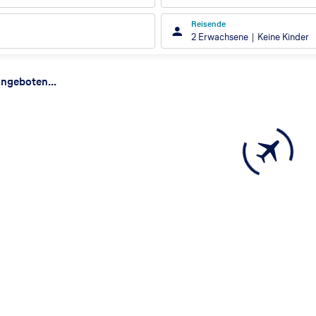
Reisende
2 Erwachsene
Keine Kinder
ergebnisse
ngeboten...