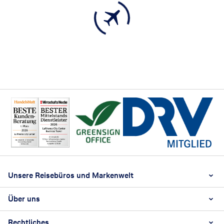
Footer
Footer navigation
Unsere Reisebüros und Markenwelt
Über uns
LCC Niederrhein Alter Markt
LCC Niederrhein Bismarckstraße
Rechtliches