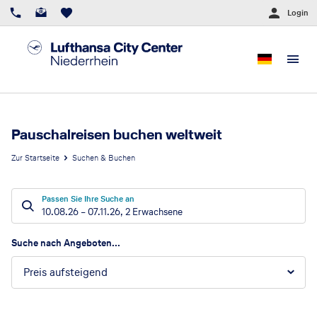
Login
Pauschalreisen buchen weltweit
Zur Startseite
Suchen & Buchen
Passen Sie Ihre Suche an
10.08.26
–
07.11.26
,
2 Erwachsene
Suchergebnisse
Suche nach Angeboten...
Preis aufsteigend